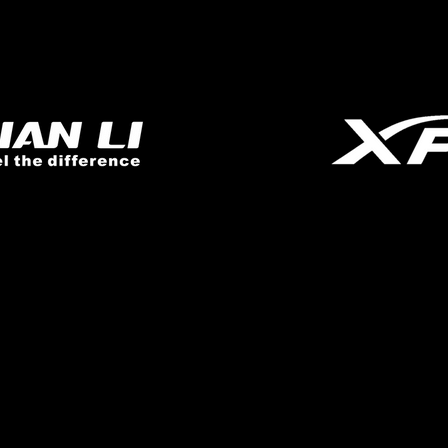
131 ลาดพร้าว80, แขวงวั
วังทองหลาง
กรุงเทพ 10310