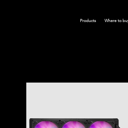
Products
Where to bu