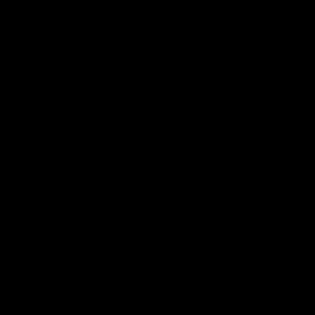
เวลาทำการ
เวลาทำการ