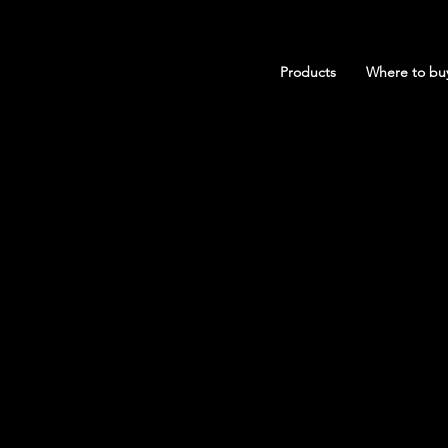
Products
Where to bu