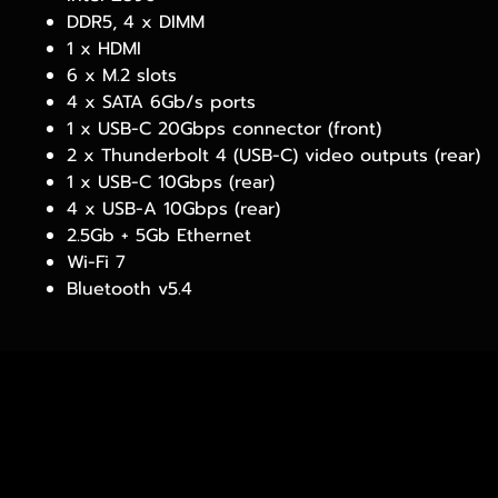
DDR5, 4 x DIMM
1 x HDMI
6 x M.2 slots
4 x SATA 6Gb/s ports
1 x USB-C 20Gbps connector (front)
2 x Thunderbolt 4 (USB-C) video outputs (rear)
1 x USB-C 10Gbps (rear)
4 x USB-A 10Gbps (rear)
2.5Gb + 5Gb Ethernet
Wi-Fi 7
Bluetooth v5.4
เวลาทำการ